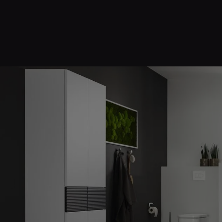
d schließen
en und schließen
ließen