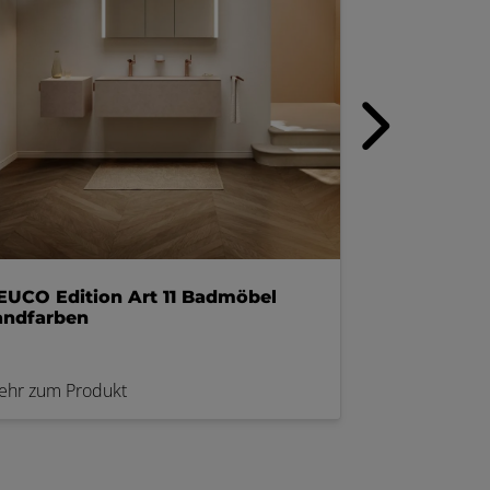
EUCO Edition Art 11 Badmöbel
KALDEWEI M
andfarben
rund weiß
ehr zum Produkt
Mehr zum Pro