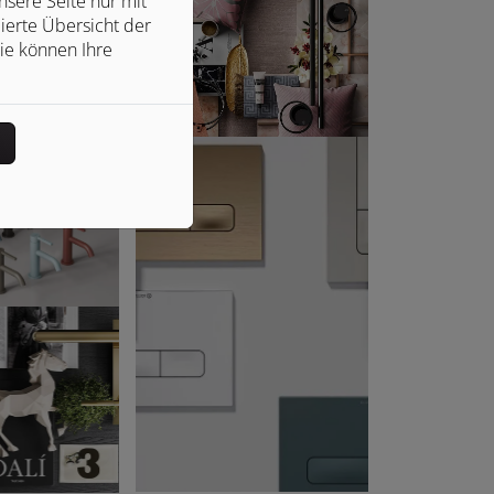
sere Seite nur mit
ierte Übersicht der
ie können Ihre
n