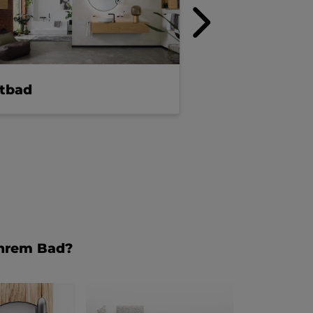
ftbad
Luxusbad
Ihrem Bad?