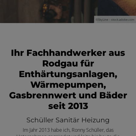
 und schließen
©
SkyLine - stock.adobe.com
Ihr Fachhandwerker aus
Rodgau für
Enthärtungsanlagen,
Wärmepumpen,
Gasbrennwert und Bäder
seit 2013
Schüller Sanitär Heizung
Im Jahr 2013 habe ich, Ronny Schüller, das