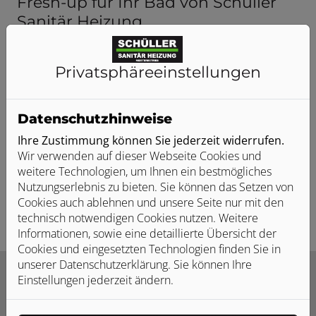
Fresh-up für Ihr Bad von Schüller
Sanitär Heizung
Mit gezielten Akzenten rundum wohler
fühlen
Privatsphäre­einstellungen
Ein variabler Duschstrahl, der wohltuend massiert.
Moderne Armaturen, die dem Auge schmeicheln. Oder
eine stimmungsvolle Beleuchtung, die wunderbar
Datenschutzhinweise
entspannt. Es sind solche Details, die Ihr Bad jeden Tag
Ihre Zustimmung können Sie jederzeit widerrufen.
zu etwas Besonderem machen. Wir zeigen Ihnen, wie
Wir verwenden auf dieser Webseite Cookies und
Sie mit kleinen Veränderungen und wenig Aufwand
weitere Technologien, um Ihnen ein bestmögliches
große Wirkung erzielen.
Nutzungserlebnis zu bieten. Sie können das Setzen von
Cookies auch ablehnen und unsere Seite nur mit den
technisch notwendigen Cookies nutzen. Weitere
Informationen, sowie eine detaillierte Übersicht der
Cookies und eingesetzten Technologien finden Sie in
unserer Datenschutzerklärung. Sie können Ihre
Einstellungen jederzeit ändern.