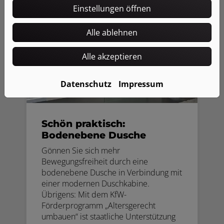
Einstellungen öffnen
Alle ablehnen
Alle akzeptieren
Datenschutz
Impressum
Schön praktisch:
Bodenebene Dusche
Gönnen Sie sich mehr
Bewegungsfreiheit durch eine
bodenebene Dusche in Verbindung mit
einer modernen Duschkabine.
Übrigens: Mit dem KfW-
Förderprogramm „Altersgerecht
umbauen“ ist staatliche Unterstützung